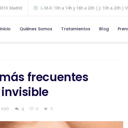
28010 Madrid
L-M-X: 10h a 14h y 16h a 20h | J: 10h a 20h | V
Inicio
Quiénes Somos
Tratamientos
Blog
Pren
 más frecuentes
invisible
S AGO
4
0
0