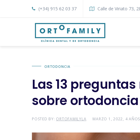
(+34) 915 62 03 37
Calle de Viriato 73, 
ORTODONCIA
Las 13 preguntas
sobre ortodoncia 
POSTED BY:
ORTOFAMILYLA
MARZO 1, 2022, 4 AÑO